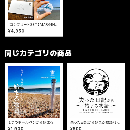
【コンプリートSET】MARGINE
の３作品+缶バッジが詰まったお
¥4,950
得なセット
同じカテゴリの商品
１つのボールペンから始まる物
失った日記から始まる物語（レシ
語 REMAKE
ピブック）
¥1,900
¥500