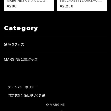
MARGINEオリジナルロゴステッ
【缶バッジSET】１つのボールペ
カー
ンから始まる物語 REMAKE
¥200
¥2,250
Category
謎解きグッズ
MARGINE公式グッズ
プライバシーポリシー
特定商取引法に基づく表記
© MARGINE