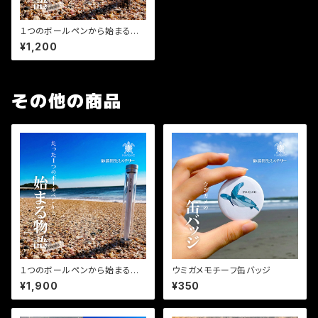
１つのボールペンから始まる物
語 旧デザイン
¥1,200
その他の商品
１つのボールペンから始まる物
ウミガメモチーフ缶バッジ
語 REMAKE
¥1,900
¥350