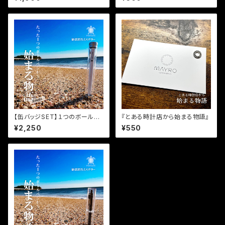
【缶バッジSET】１つのボールペ
『とある時計店から始まる物語』
ンから始まる物語 REMAKE
¥2,250
¥550